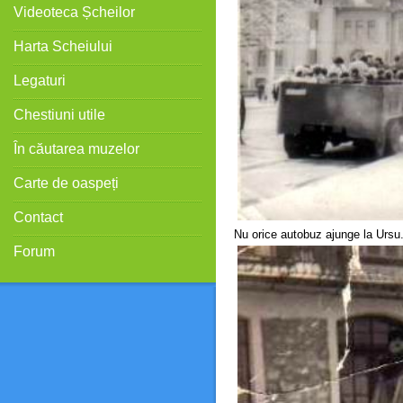
Videoteca Șcheilor
Harta Scheiului
Legaturi
Chestiuni utile
În căutarea muzelor
Carte de oaspeți
Contact
Nu orice autobuz ajunge la Ursu.
Forum