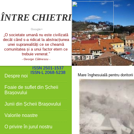
ÎNTRE CHIETRI
Google+
„O societate umană nu este civilizată
decât când s-a ridicat la abstracțiunea
unei suprarealități ce se cheamă
comunitatea și a unui factor etern ce
trebuie venerat.”
- George Călinescu
-
ISSN 2501-1537
ISSN-L 2068-5238
Mare înghesuială pentru doritorii
Despre noi
Foaie de suflet din Șcheii
Brașovului
Junii din Șcheii Brașovului
Valorile noastre
O privire în jurul nostru