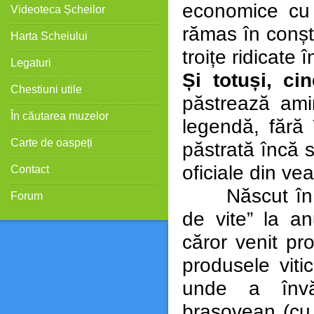
economice cu 
Videoteca Șcheilor
rămas în conști
Harta Scheiului
troițe ridicate 
Legaturi
Și totuși, cin
Chestiuni utile
păstrează ami
În căutarea muzelor
legendă, fără 
Carte de oaspeți
păstrată încă s
oficiale din vea
Contact
Născut în Șch
Forum
de vite” la an
căror venit pr
produsele viti
unde a învăț
brașovean (cu 