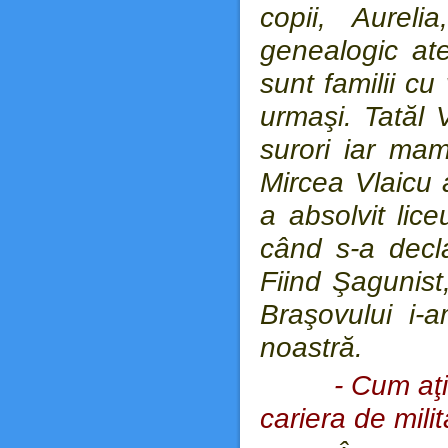
copii, Aureli
genealogic ate
sunt familii cu
urmaşi. Tatăl 
surori iar mam
Mircea Vlaicu 
a absolvit lic
când s-a decl
Fiind Şagunist
Braşovului i-a
noastră.
- Cum aţ
cariera de mili