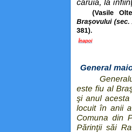
căruia, la înfiin
(Vasile Olt
Brașovului (sec. 
381).
Înapoi
General maio
Generalu
este fiu al Br
şi anul acesta
locuit în anii 
Comuna din Par
Părinţii săi R