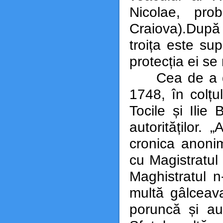
Nicolae, pro
Craiova).După 
troița este su
protecția ei se 
Cea de a doua
1748, în colțul
Tocile și Ilie 
autorităților.
cronica anoni
cu Magistratul
Maghistratul 
multă gâlceav
poruncă și au