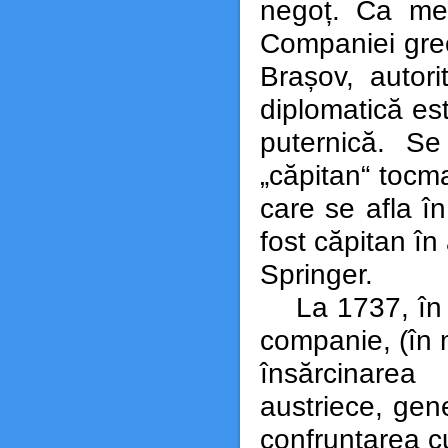
negoț. Ca me
Companiei grec
Brașov, autori
diplomatică es
puternică. Se
„căpitan“ tocma
care se afla în
fost căpitan î
Springer.
La 1737, în ti
companie, (în m
însărcinare
austriece, gene
confruntarea cu