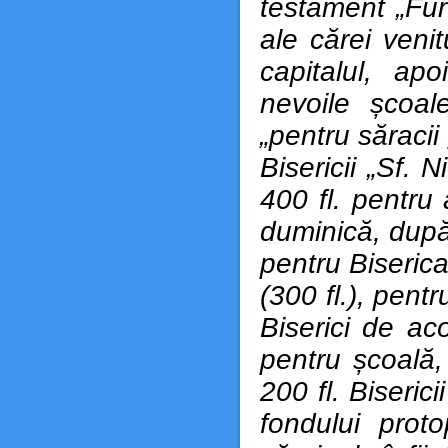
testament „Fun
ale cărei veni
capitalul, ap
nevoile școale
„pentru săracii
Bisericii „Sf. 
400 fl. pentru
duminică, după
pentru Biserica
(300 fl.), pentr
Biserici de aco
pentru școală, 
200 fl. Biserici
fondului proto