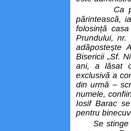
Ca paroh, 
părintească, i
folosință cas
Prundului, nr.
adăpostește A
Bisericii „Sf. 
ani, a lăsat 
exclusivă a cor
din urmă – scri
numele, confii
Iosif Barac se
pentru binecuv
Se stinge di