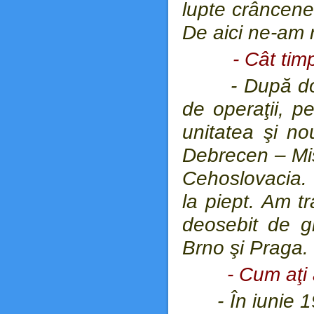
lupte crâncene
De aici ne-am r
- Cât tim
- După două 
de operaţii, p
unitatea şi no
Debrecen – Mis
Cehoslovacia.
la piept. Am t
deosebit de g
Brno şi Praga.
- Cum aţi
- În iunie 19