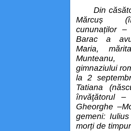
Din căsători
Mărcuș (î
cununaților –
Barac a avu
Maria, mărit
Munteanu,
gimnaziului r
la 2 septembr
Tatiana (năs
învăţătorul – 
Gheorghe –Mol
gemeni: Iulius
morți de timpu