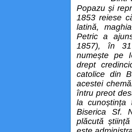
Popazu și repr
1853 reiese că
latină, maghi
Petric a ajun
1857), în 31
numește pe Io
drept credinc
catolice din 
acestei chemăr
întru preot des
la cunoștința
Biserica Sf. N
plăcută științ
este administra