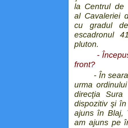
la Centrul de 
al Cavaleriei 
cu gradul de
escadronul 41
pluton.
- Începu
front?
- În seara zil
urma ordinului
direcţia Sur
dispozitiv şi î
ajuns în Blaj,
am ajuns pe înă