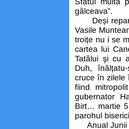
Sfatul multă 
gâlceava”.
Deși reparată
Vasile Muntean 
troițe nu i se m
cartea lui Can
Tatălui şi cu a
Duh, înălțatu
cruce în zilele
fiind mitropol
gubernator Ha
Birt… martie 5
parohul biserici
Anual Junii Br