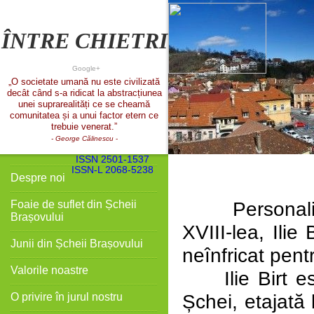
ÎNTRE CHIETRI
Google+
„O societate umană nu este civilizată
decât când s-a ridicat la abstracțiunea
unei suprarealități ce se cheamă
comunitatea și a unui factor etern ce
trebuie venerat.”
- George Călinescu
-
ISSN 2501-1537
ISSN-L 2068-5238
Despre noi
Personal
Foaie de suflet din Șcheii
Brașovului
XVIII-lea, Ilie
Junii din Șcheii Brașovului
neînfricat pen
Valorile noastre
Ilie Birt este 
Șchei, etajată l
O privire în jurul nostru