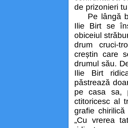
de prizonieri tu
Pe lângă bo
Ilie Birt se în
obiceiul străbu
drum cruci-tr
creștin care s
drumul său. D
Ilie Birt rid
păstrează doar
pe casa sa, p
ctitoricesc al 
grafie chirili
„Cu vrerea ta