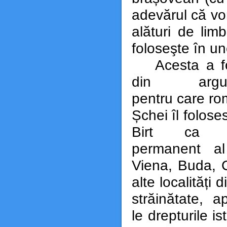
adevărul că vor
alături de li
foloseşte în une
Acesta a f
din argum
pentru care ro
Șchei îl foloses
Birt ca d
permanent al
Viena, Buda, C
alte localități d
străinătate, a
le drepturile is