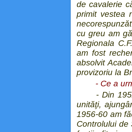
de cavalerie c
primit vestea 
necorespunzător
cu greu am găs
Regionala C.F
am fost reche
absolvit Acad
provizoriu la B
- Ce a u
- Din 1952-1
unităţi, ajung
1956-60 am făcu
Controlului de