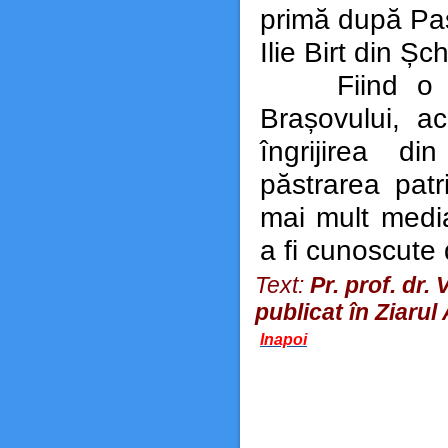
primă după Pașt
Ilie Birt din Șc
Fiind o zes
Brașovului, ac
îngrijirea di
păstrarea patr
mai mult media
a fi cunoscute 
Text:
Pr. prof. dr
publicat în
Ziarul
Inapoi