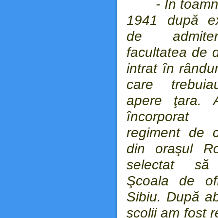
- În toamna
1941 după e
de admite
facultatea de 
intrat în rândur
care trebuia
apere ţara. 
încorporat 
regiment de c
din oraşul R
selectat să
Şcoala de ofi
Sibiu. După ab
şcolii am fost r