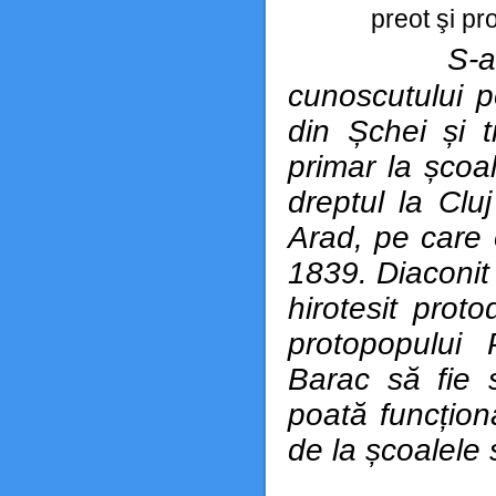
preot şi pr
S-a
cunoscutului po
din Șchei și t
primar la școa
dreptul la Clu
Arad, pe care o
1839. Diaconit
hirotesit prot
protopopului
Barac să fie s
poată funcționa
de la școalel