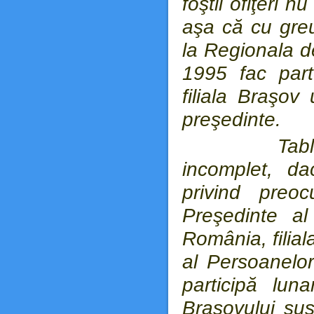
foştii ofiţeri nu
aşa că cu gre
la Regionala d
1995 fac part
filiala Braşov
preşedinte.
Tabloul act
incomplet, d
privind preo
Preşedinte al
România, filia
al Persoanelor
participă lun
Braşovului su