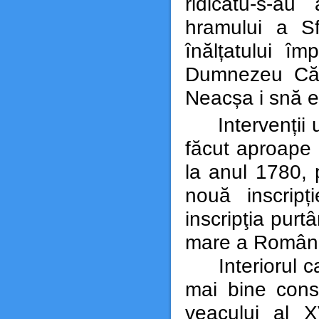
ridicatu-s-au
hramului a Sfi
înălțatului î
Dumnezeu Căpi
Neacșa i snă ego
Intervenții 
făcut aproape i
la anul 1780, p
nouă inscripț
inscripţia purtâ
mare a Români
Interiorul cap
mai bine cons
veacului al XV