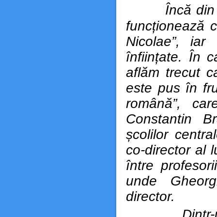
Încă din anu
funcționează c
Nicolae”, iar
înființate. În
aflăm trecut c
este pus în fr
română”, care
Constantin B
școlilor centr
co-director al 
între profesori
unde Gheorg
director.
Dintr-un ce